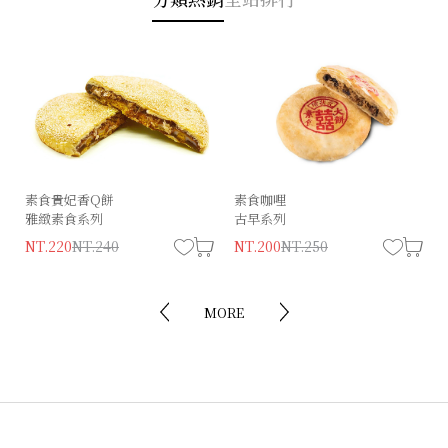
素食貴妃香Q餅
經典狀元（葷）
素食咖哩
精饌狀元餅
雅緻素食系列
古早系列
古早味系列
NT.230
NT.280
NT.220
NT.240
NT.200
NT.180
NT.220
NT.250
MORE