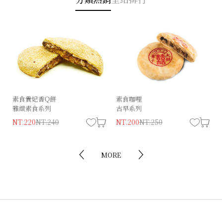
素食貴妃香Q餅
經典狀元（葷）
素食咖哩
精饌狀元餅
雅緻素食系列
古早系列
古早味系列
NT.230
NT.280
NT.220
NT.240
NT.200
NT.180
NT.220
NT.250
MORE