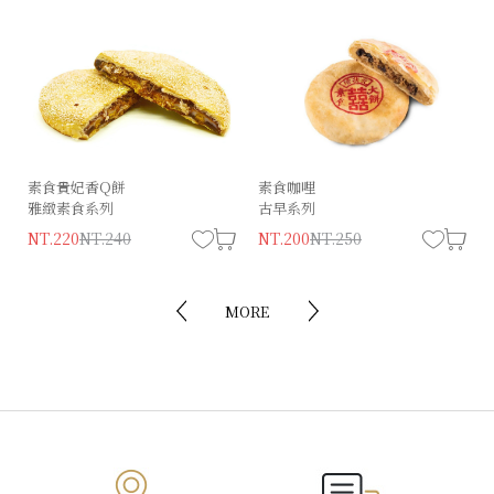
素食貴妃香Q餅
經典狀元（葷）
素食咖哩
精饌狀元餅
雅緻素食系列
古早系列
古早味系列
NT.230
NT.280
NT.220
NT.240
NT.200
NT.180
NT.220
NT.250
MORE