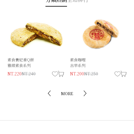
素食貴妃香Q餅
經典狀元（葷）
素食咖哩
精饌狀元餅
雅緻素食系列
古早系列
古早味系列
NT.230
NT.280
NT.220
NT.240
NT.200
NT.180
NT.220
NT.250
MORE