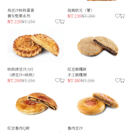
烏豆沙核桃蛋黃
經典狀元（葷）
養生堅果系列
NT.230
NT.280
NT.220
NT.250
核桃綠豆沙/1斤
紅豆麻糬餅
（綠豆沙+核桃）
手工麻糬類
NT.200
NT.250
NT.180
NT.200
紅豆魯肉Q餅
魯肉豆沙