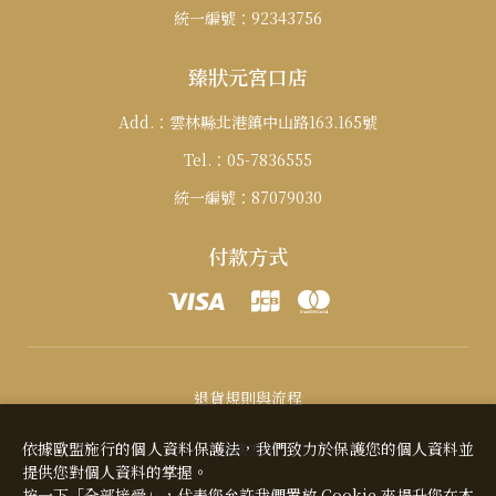
統一編號：
92343756
臻狀元宮口店
Add.：
雲林縣北港鎮中山路163.165號
Tel.：
05-7836555
統一編號：
87079030
付款方式
退貨規則與流程
付款方式
依據歐盟施行的個人資料保護法，我們致力於保護您的個人資料並
提供您對個人資料的掌握。
按一下「全部接受」，代表您允許我們置放 Cookie 來提升您在本