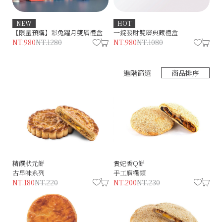
經
NEW
HOT
N
【限量預購】彩兔躍月雙層禮盒
一錠發財雙層典藏禮盒
NT.980
NT.1280
NT.980
NT.1080
進階篩選
商品排序
精饌狀元餅
貴妃香Q餅
古早味系列
手工麻糬類
NT.180
NT.220
NT.200
NT.230