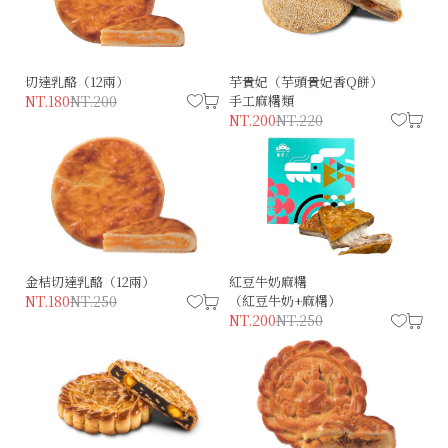
切達乳酪（12兩）
芋貴妃（芋頭貴妃香Q餅）
NT.180
NT.200
手工麻糬類
NT.200
NT.220
金桔切達乳酪（12兩）
紅豆牛奶麻糬
NT.180
NT.250
（紅豆牛奶+麻糬）
NT.200
NT.250