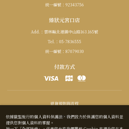
統一編號：
92343756
臻狀元宮口店
Add.：
雲林縣北港鎮中山路163.165號
Tel.：
05-7836555
統一編號：
87079030
付款方式
退貨規則與流程
付款方式
依據歐盟施行的個人資料保護法，我們致力於保護您的個人資料並
提供您對個人資料的掌握。
按一下「全部接受」，代表您允許我們置放 Cookie 來提升您在本