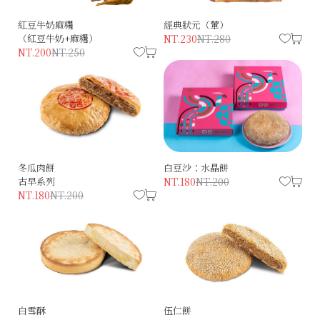
紅豆牛奶麻糬
經典狀元（葷）
（紅豆牛奶+麻糬）
NT.230
NT.280
NT.200
NT.250
冬瓜肉餅
白豆沙：水晶餅
古早系列
NT.180
NT.200
NT.180
NT.200
白雪酥
伍仁餅