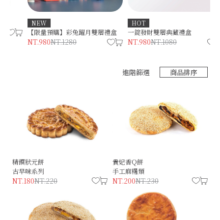
NEW
HOT
N
【限量預購】彩兔躍月雙層禮盒
一錠發財雙層典藏禮盒
NT.980
NT.1280
NT.980
NT.1080
進階篩選
商品排序
精饌狀元餅
貴妃香Q餅
古早味系列
手工麻糬類
NT.180
NT.220
NT.200
NT.230