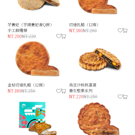
芋貴妃（芋頭貴妃香Q餅）
切達乳酪（12兩）
手工麻糬類
NT.180
NT.200
NT.200
NT.220
金桔切達乳酪（12兩）
烏豆沙核桃蛋黃
NT.180
NT.250
養生堅果系列
NT.220
NT.250