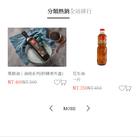
分類熱銷
全站排行
黑麻油｜油純系列(附精美外盒)
經典狀元（葷）
花生油
精饌狀元餅
一斤
古早味系列
NT.400
NT.230
NT.500
NT.280
NT.350
NT.180
NT.220
NT.450
MORE