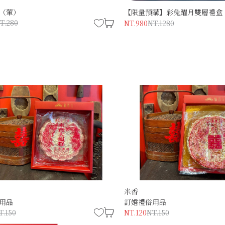
（葷）
【限量預購】彩兔躍月雙層禮盒
T.280
NT.980
NT.1280
米香
用品
訂婚禮俗用品
T.150
NT.120
NT.150