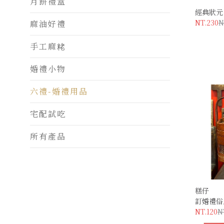
月餅禮盒
經典狀元
NT.230
N
麻油好禮
手工麻粩
婚禮小物
六禮-婚禮用品
宅配試吃
所有產品
糕仔
訂婚禮俗
NT.120
N