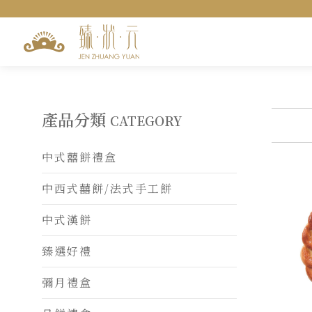
訂單查詢
匯款查詢
聯絡我們
產品分類
CATEGORY
中式囍餅禮盒
中西式囍餅/法式手工餅
中式漢餅
臻選好禮
彌月禮盒