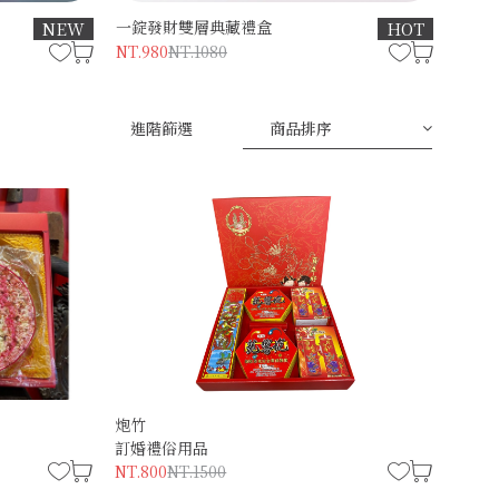
一錠發財雙層典藏禮盒
NEW
HOT
NT.980
NT.1080
進階篩選
商品排序
炮竹
訂婚禮俗用品
NT.800
NT.1500