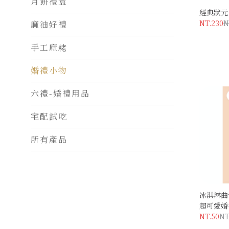
月餅禮盒
經典狀元
NT.230
N
麻油好禮
手工麻粩
婚禮小物
六禮-婚禮用品
宅配試吃
所有產品
冰淇淋曲
超可愛婚
NT.50
NT