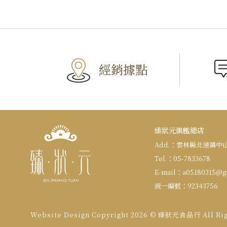
經銷據點
臻狀元旗艦總店
Add.：
雲林縣北港鎮中山路
Tel.：
05-7833678
E-mail：
a05180315@g
統一編號：
92343756
Website Design
Copyright 2026 © 臻狀元食品行
All Ri