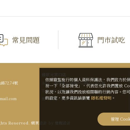
常見問題
門市試吃
臻狀元宮口店
依據歐盟施行的個人資料保護法，我們致力於
72.74號
Add.：
雲林縣北港鎮中山路163.165號
按一下「全部接受」，代表您允許我們置放 Co
Tel.：
05-7836555
狀況，以及讓我們投放相關聯的行銷內容。您可以
的設定，更多資訊請瀏覽
隱私權聲明
。
mail.com
統一編號：
87079030
管理 Cook
ghts Reserved.
網頁設計
by
覺醒設計