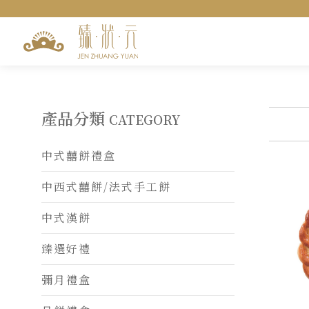
訂單查詢
匯款查詢
聯絡我們
產品分類
CATEGORY
中式囍餅禮盒
中西式囍餅/法式手工餅
中式漢餅
臻選好禮
彌月禮盒