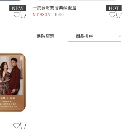
一錠發財雙層典藏禮盒
NEW
HOT
NT.980
NT.1080
進階篩選
商品排序