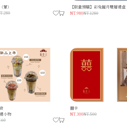
（葷）
【限量預購】彩兔躍月雙層禮盒
T.280
NT.980
NT.1280
奇
囍卡
禮小物
NT.300
NT.500
.60
僅必需的
Cookies
同意