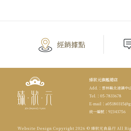
經銷據點
臻狀元旗艦總店
Add.：
雲林縣北港鎮中山路
Tel.：
05-7833678
E-mail：
a05180315@g
統一編號：
92343756
Website Design
Copyright 2026 © 臻狀元食品行
All Ri