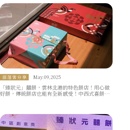
May.09,2025
部落客分享
「臻狀元」囍餅，雲林北港的特色餅店！用心做
好餅，傳統餅店也能有全新感受！中西式喜餅都
有！