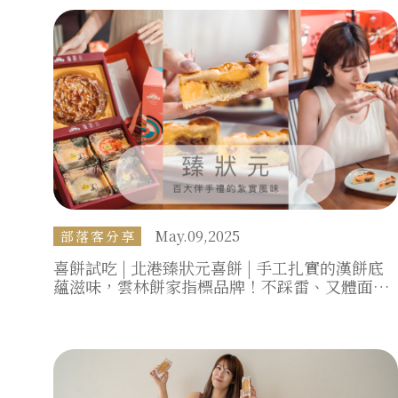
May.09,2025
部落客分享
喜餅試吃 | 北港臻狀元喜餅 | 手工扎實的漢餅底
蘊滋味，雲林餅家指標品牌！不踩雷、又體面的
喜餅、年節伴手禮就選它！