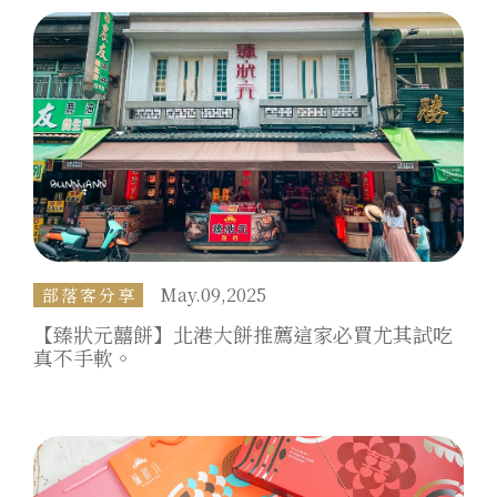
May.09,2025
部落客分享
【臻狀元囍餅】北港大餅推薦這家必買尤其試吃
真不手軟。