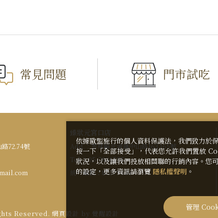
常見問題
門市試吃
臻狀元宮口店
依據歐盟施行的個人資料保護法，我們致力於
72.74號
Add.：
雲林縣北港鎮中山路163.165號
按一下「全部接受」，代表您允許我們置放 Co
Tel.：
05-7836555
狀況，以及讓我們投放相關聯的行銷內容。您可以
的設定，更多資訊請瀏覽
隱私權聲明
。
mail.com
統一編號：
87079030
管理 Cook
ghts Reserved.
網頁設計
by
覺醒設計