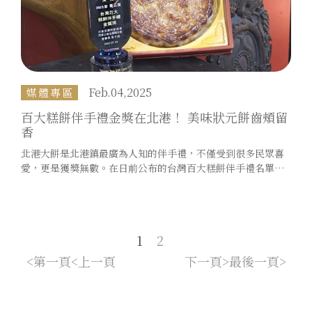
Feb.04,2025
媒體專區
百大糕餅伴手禮金獎在北港！ 美味狀元餅齒頰留
香
北港大餅是北港鎮最廣為人知的伴手禮，不僅受到很多民眾喜
愛，更是獲獎無數。在日前公布的台灣百大糕餅伴手禮名單當
中，北港一間以創新為理念的餅店，用最傳統的狀元餅得到金
質獎的肯定。業者表示店內所有的餅都是純手工製作，餡料的
風味也非常特別，邀請民眾嘗試看看。
1
2
第一頁
上一頁
下一頁
最後一頁