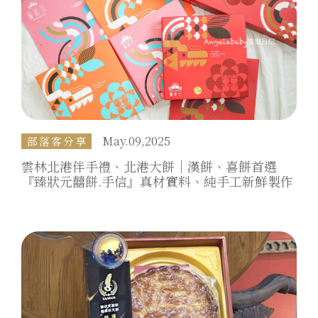
May.09,2025
部落客分享
僅必需的
Cookies
同意
雲林北港伴手禮、北港大餅｜漢餅、喜餅首選
『臻狀元囍餅.手信』真材實料、純手工新鮮製作