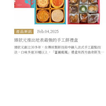
Feb.04,2025
產品新訊
臻狀元推出地表最強的手工餅禮盒
臻狀元創立30多年，在傳統製餅技術中融入法式手工甜點技
法，口味多達30種以上，「富麗龍鳳」禮盒有西方曲奇餅及改
良中式相思麻糬Q餅，可作為中西合併選擇之一。