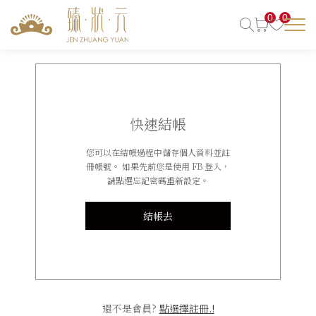
0
0
快速結帳
您可以在結帳過程中儲存個人資料並註
冊帳號。 如果先前您是使用 FB 登入，
請點選忘記密碼重新設定。
結帳去
還不是會員?
點選擇註冊.!