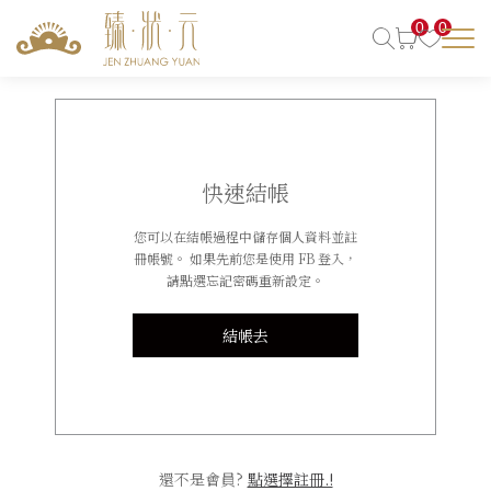
0
0
快速結帳
您可以在結帳過程中儲存個人資料並註
冊帳號。 如果先前您是使用 FB 登入，
請點選忘記密碼重新設定。
結帳去
還不是會員?
點選擇註冊.!