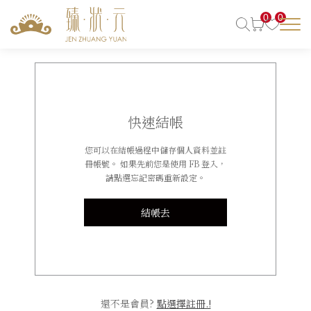
0
0
快速結帳
您可以在結帳過程中儲存個人資料並註
冊帳號。 如果先前您是使用 FB 登入，
請點選忘記密碼重新設定。
結帳去
還不是會員?
點選擇註冊.!