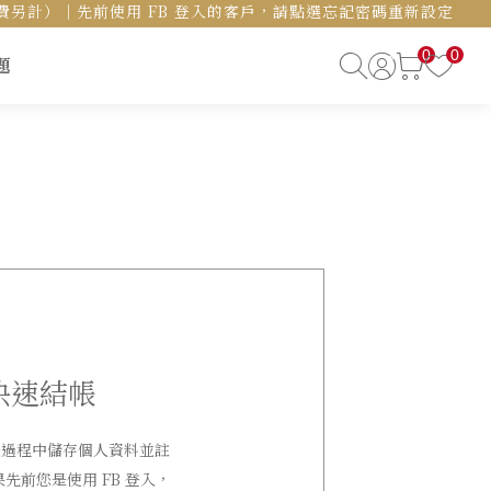
島運費另計）｜先前使用 FB 登入的客戶，請點選忘記密碼重新設定
0
0
題
快速結帳
帳過程中儲存個人資料並註
果先前您是使用 FB 登入，