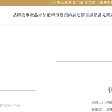
※台灣本島滿 5,000 元免運（離
品牌故事
產品介紹
最新消息
預約試吃
銷售據點
常見問
您可以在結
將會發送至此。
冊帳號。 如