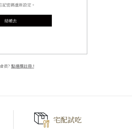
忘記密碼重新設定。
結帳去
會員?
點選擇註冊.!
宅配試吃
TOP