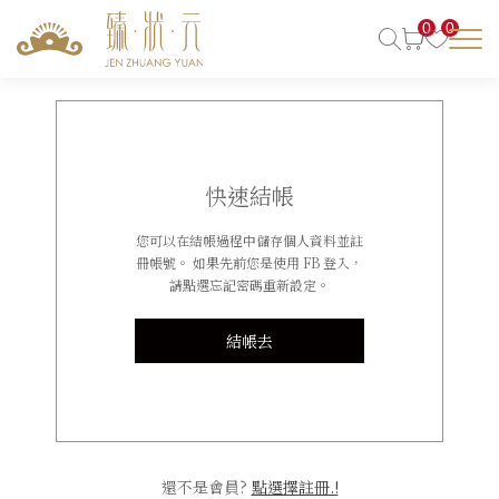
0
0
快速結帳
您可以在結帳過程中儲存個人資料並註
冊帳號。 如果先前您是使用 FB 登入，
請點選忘記密碼重新設定。
結帳去
還不是會員?
點選擇註冊.!